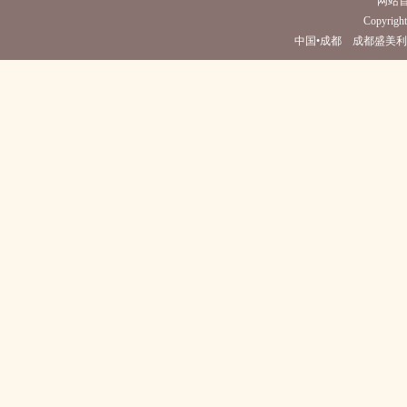
网站
Copyright 
中国•成都 成都盛美利亚酒店(电